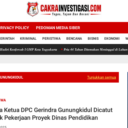
RIVACY POLICY
PEDOMAN MEDIA SIBER
ERINTAH
KRIMINAL
PERISTIWA
BENCANA
BISNIS
EKONOMI
W
ercab I GMP Kota Yogyakarta
Pria 44 Tahun Ditemukan Meninggal di Lahan Kosong Con
GUNUNGKIDUL
Tunjukkan semua
IWA
 Ketua DPC Gerindra Gunungkidul Dicatut
k Pekerjaan Proyek Dinas Pendidikan
2025