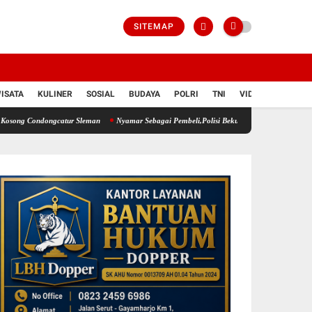
SITEMAP
ISATA
KULINER
SOSIAL
BUDAYA
POLRI
TNI
VIDIO
dongcatur Sleman
Nyamar Sebagai Pembeli,Polisi Bekuk Pelaku Penipuan Sepeda Motor d