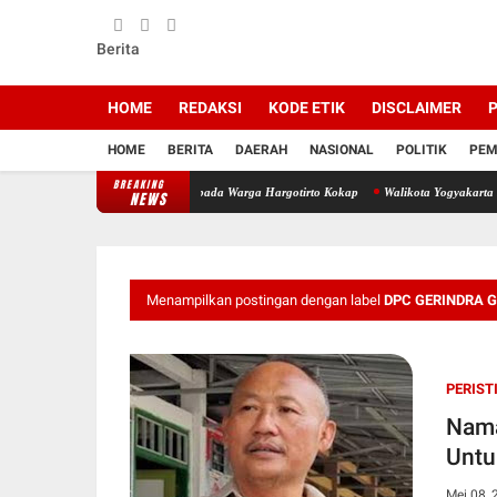
Berita
HOME
REDAKSI
KODE ETIK
DISCLAIMER
P
HOME
BERITA
DAERAH
NASIONAL
POLITIK
PEM
BREAKING
stribusikan Air Bersih Kepada Warga Hargotirto Kokap
Walikota Yogyakarta Hadiri Konf
NEWS
Menampilkan postingan dengan label
DPC GERINDRA 
PERIST
Nama
Untu
Mei 08, 