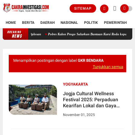
SITEMAP
HOME
BERITA
DAERAH
NASIONAL
POLITIK
PEMERINTAH
K
BREAKING
Polda DIY Sita Lebih dari 13 Ribu Botol Miras Ilegal dan Oplosan
Polre
NEWS
Menampilkan postingan dengan label
GKR BENDARA
Tunjukkan semua
YOGYAKARTA
Jogja Cultural Wellness
Festival 2025: Perpaduan
Kearifan Lokal dan Gaya
Hidup Sehat Modern
November 01, 2025