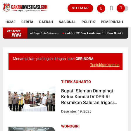
SITEMAP
HOME
BERITA
DAERAH
NASIONAL
POLITIK
PEMERINTAH
K
BREAKING
 Masyarakat Cegah Kebakaran
Polda DIY Sita Lebih dari 13 Ribu Botol Miras Ilegal dan 
NEWS
Menampilkan postingan dengan label
GERINDRA
Tunjukkan semua
TITIEK SUHARTO
Bupati Sleman Dampingi
Ketua Komisi IV DPR RI
Resmikan Saluran Irigasi
Tersier Kapanewon
Desember 19, 2025
Moyudan
WONOGIRI