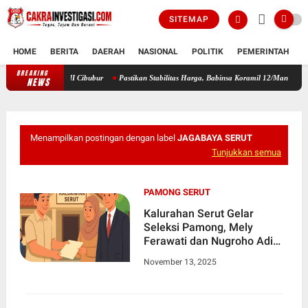
SITEMAP
HOME
BERITA
DAERAH
NASIONAL
POLITIK
PEMERINTAH
K
BREAKING
Bupati Sleman Lepas Rombongan Kwarcab ke Jamnas XII Cibubur
Pa
NEWS
Menampilkan postingan dengan label
JAGABAYA SERUT
Tunjukkan semua
PAMONG SERUT
Kalurahan Serut Gelar
Seleksi Pamong, Mely
Ferawati dan Nugroho Adi
Saputro Terpilih
November 13, 2025