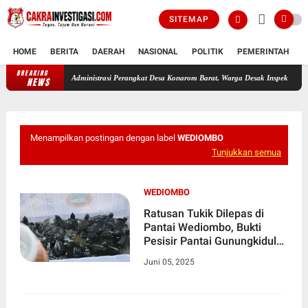
SITEMAP
HOME
BERITA
DAERAH
NASIONAL
POLITIK
PEMERINTAH
K
BREAKING
nipulasi Administrasi Perangkat Desa Konarom Barat, Warga Desak Inspektorat dan APH La
NEWS
Menampilkan postingan dengan label
WEDIOMBO
Tunjukkan semua
WEDIOMBO
Ratusan Tukik Dilepas di
Pantai Wediombo, Bukti
Pesisir Pantai Gunungkidul
masih Lestari
Juni 05, 2025