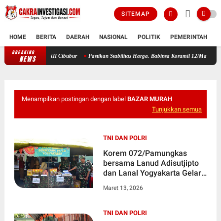
SITEMAP
HOME
BERITA
DAERAH
NASIONAL
POLITIK
PEMERINTAH
K
BREAKING
Bupati Sleman Lepas Rombongan Kwarcab ke Jamnas XII Cibubur
P
NEWS
Menampilkan postingan dengan label
BAZAR MURAH
Tunjukkan semua
TNI DAN POLRI
Korem 072/Pamungkas
bersama Lanud Adisutjipto
dan Lanal Yogyakarta Gelar
Bazar Ramadhan TNI
Maret 13, 2026
TNI DAN POLRI