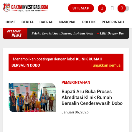
SITEMAP
HOME
BERITA
DAERAH
NASIONAL
POLITIK
PEMERINTAH
K
BREAKING
Polisi Ungkap Pencurian HP di Dasbor Motor yang Viral, Pelaku Beraksi S
NEWS
Menampilkan postingan dengan label
KLINIK RUMAH
BERSALIN DOBO
Tunjukkan semua
PEMERINTAHAN
Bupati Aru Buka Proses
Akreditasi Klinik Rumah
Bersalin Cenderawasih Dobo
Januari 06, 2026