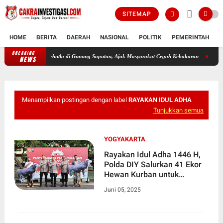
SITEMAP
HOME
BERITA
DAERAH
NASIONAL
POLITIK
PEMERINTAH
K
BREAKING
ganan Karhutla di Gunung Soputan, Ajak Masyarakat Cegah Kebakaran
Polda DIY Sita L
NEWS
Menampilkan postingan dengan label
RAYAKAN IDUL ADHA
Tunjukkan semua
YOGYAKARTA
Rayakan Idul Adha 1446 H,
Polda DIY Salurkan 41 Ekor
Hewan Kurban untuk
Masyarakat
Juni 05, 2025