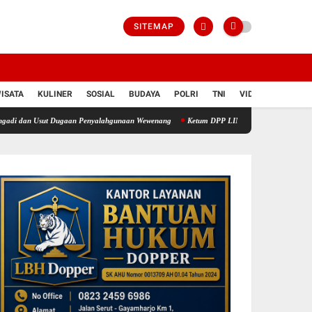
SITEMAP
ISATA
KULINER
SOSIAL
BUDAYA
POLRI
TNI
VIDIO
Usut Dugaan Penyalahgunaan Wewenang
Ketum DPP LIN Kunjungi DPC Jakarta Timur, Teta