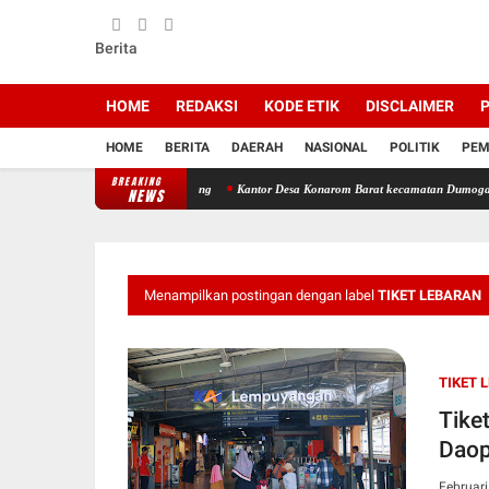
Berita
HOME
REDAKSI
KODE ETIK
DISCLAIMER
P
HOME
BERITA
DAERAH
NASIONAL
POLITIK
PEM
BREAKING
Nyaman Tanpa Knalpot Brong
Kantor Desa Konarom Barat kecamatan Dumoga tenggara, D
NEWS
Menampilkan postingan dengan label
TIKET LEBARAN
TIKET 
Tike
Daop
Februari