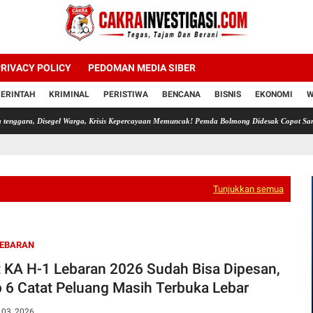
RIVACY POLICY
PEDOMAN MEDIA SIBER
ERINTAH
KRIMINAL
PERISTIWA
BENCANA
BISNIS
EKONOMI
W
isegel Warga, Krisis Kepercayaan Memuncak! Pemda Bolmong Didesak Copot Sangadi dan 
Tunjukkan semua
LEBARAN
t KA H-1 Lebaran 2026 Sudah Bisa Dipesan,
 6 Catat Peluang Masih Terbuka Lebar
 03, 2026