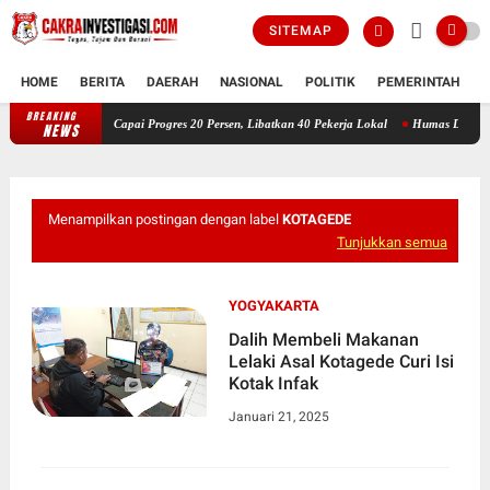
SITEMAP
HOME
BERITA
DAERAH
NASIONAL
POLITIK
PEMERINTAH
K
BREAKING
Tiga Pekan Berjalan, Revitalisasi Pasar Kraguman Klaten Capai Progres 20
NEWS
Menampilkan postingan dengan label
KOTAGEDE
Tunjukkan semua
YOGYAKARTA
Dalih Membeli Makanan
Lelaki Asal Kotagede Curi Isi
Kotak Infak
Januari 21, 2025