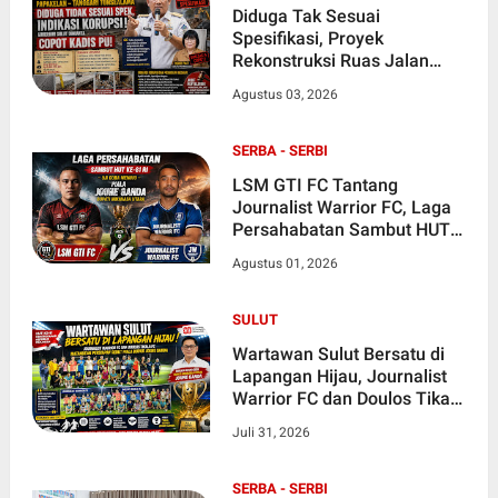
Diduga Tak Sesuai
Spesifikasi, Proyek
Rekonstruksi Ruas Jalan
Papakelan–Tanggari Tonsea
Agustus 03, 2026
Lama Senilai Rp3,98 Miliar
Jadi Sorotan, Warga Desak
Audit dan Evaluasi
SERBA - SERBI
LSM GTI FC Tantang
Journalist Warrior FC, Laga
Persahabatan Sambut HUT
RI dan Pemanasan Menuju
Agustus 01, 2026
Piala Joune Ganda
SULUT
Wartawan Sulut Bersatu di
Lapangan Hijau, Journalist
Warrior FC dan Doulos Tikala
FC Matangkan Persiapan
Juli 31, 2026
Rebut Piala Bupati Joune
Ganda
SERBA - SERBI