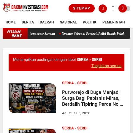
SITEMAP
HOME
BERITA
DAERAH
NASIONAL
POLITIK
PEMERINTAH
K
BREAKING
Pria 44 Tahun Ditemukan Meninggal di Lahan Kosong Condongcatur Sleman
NEWS
Menampilkan postingan dengan label
SERBA - SERBI
Tunjukkan semua
SERBA - SERBI
Purworejo di Duga Menjadi
Surga Bagi Pebisnis Miras,
Berdalih Tipiring Perda Nol
Persen Dinilai Mandul
Agustus 05, 2026
SERBA - SERBI