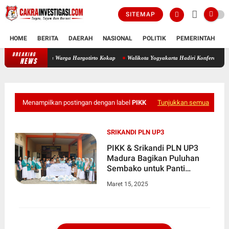
SITEMAP
HOME
BERITA
DAERAH
NASIONAL
POLITIK
PEMERINTAH
K
BREAKING
Kodim 0731/Kulon Progo Distribusikan Air Bersih Kepada Warga Hargotir
NEWS
Menampilkan postingan dengan label
PIKK
Tunjukkan semua
SRIKANDI PLN UP3
PIKK & Srikandi PLN UP3
Madura Bagikan Puluhan
Sembako untuk Panti
Asuhan
Maret 15, 2025